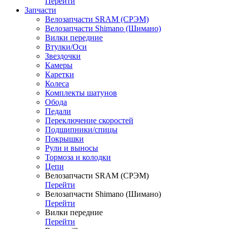
Перейти
Запчасти
Велозапчасти SRAM (СРЭМ)
Велозапчасти Shimano (Шимано)
Вилки передние
Втулки/Оси
Звездочки
Камеры
Каретки
Колеса
Комплекты шатунов
Обода
Педали
Переключение скоростей
Подшипники/спицы
Покрышки
Рули и выносы
Тормоза и колодки
Цепи
Велозапчасти SRAM (СРЭМ)
Перейти
Велозапчасти Shimano (Шимано)
Перейти
Вилки передние
Перейти