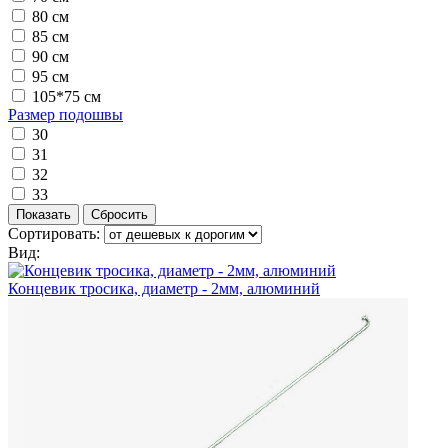
80 см
85 см
90 см
95 см
105*75 см
Размер подошвы
30
31
32
33
Сортировать:
Вид:
Концевик тросика, диаметр - 2мм, алюминий