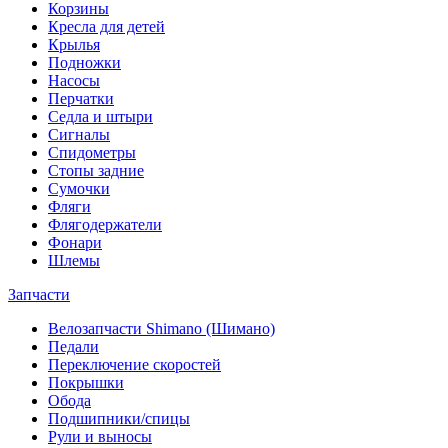
Корзины
Кресла для детей
Крылья
Подножки
Насосы
Перчатки
Седла и штыри
Сигналы
Спидометры
Стопы задние
Сумочки
Фляги
Флягодержатели
Фонари
Шлемы
Запчасти
Велозапчасти Shimano (Шимано)
Педали
Переключение скоростей
Покрышки
Обода
Подшипники/спицы
Рули и выносы