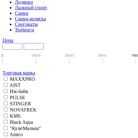
Ледянки
Лыжный спорт
Санки
Санки-коляска
Снегокаты
Тюбинги
Цена
5
19654
39303
58951
786
Торговая марка
MAXXPRO
AIST
Иж-байк
PULSE
STINGER
NOVATREK
KMS
Black Aqua
"Кузя\Малыш"
Amico