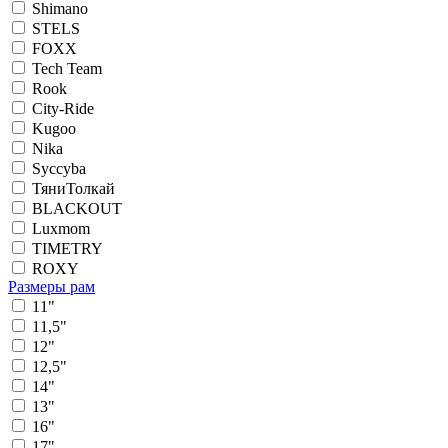
Shimano
STELS
FOXX
Tech Team
Rook
City-Ride
Kugoo
Nika
Syccyba
ТяниТолкай
BLACKOUT
Luxmom
TIMETRY
ROXY
Размеры рам
11"
11,5"
12"
12,5"
14"
13"
16"
17"