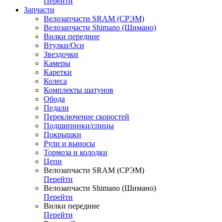
Перейти
Запчасти
Велозапчасти SRAM (СРЭМ)
Велозапчасти Shimano (Шимано)
Вилки передние
Втулки/Оси
Звездочки
Камеры
Каретки
Колеса
Комплекты шатунов
Обода
Педали
Переключение скоростей
Подшипники/спицы
Покрышки
Рули и выносы
Тормоза и колодки
Цепи
Велозапчасти SRAM (СРЭМ)
Перейти
Велозапчасти Shimano (Шимано)
Перейти
Вилки передние
Перейти