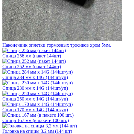
Наконечник оплетки тормозных тросиков хром 5мм.
Спица 256 мм (пакет 144шт)
Спица 252 мм (пакет 144шт)
Спица 284 мм х 14G (144шт/уп)
Спица 230 мм х 14G (144шт/уп)
Спица 250 мм х 14G (144шт/уп)
Спица 170 мм х 14G (144шт/уп)
Спица 167 мм (в пакете 100 шт.)
Головка на спицы 3,2 мм (144 шт)