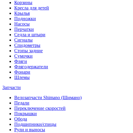
Корзины
Кресла для детей
Крылья
Подножки
Насосы
Перчатки
Седла и штыри
Сигналы
Спидометры
Стопы задние
Сумочки
Фляги
Флягодержатели
Фонари
Шлемы
Запчасти
Велозапчасти Shimano (Шимано)
Педали
Переключение скоростей
Покрышки
Обода
Подшипники/спицы
Рули и выносы