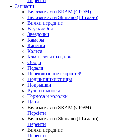
Перейти
Запчасти
Велозапчасти SRAM (СРЭМ)
Велозапчасти Shimano (Шимано)
Вилки передние
Втулки/Оси
Звездочки
Камеры
Каретки
Колеса
Комплекты шатунов
Обода
Педали
Переключение скоростей
Подшипники/спицы
Покрышки
Рули и выносы
Тормоза и колодки
Цепи
Велозапчасти SRAM (СРЭМ)
Перейти
Велозапчасти Shimano (Шимано)
Перейти
Вилки передние
Перейти