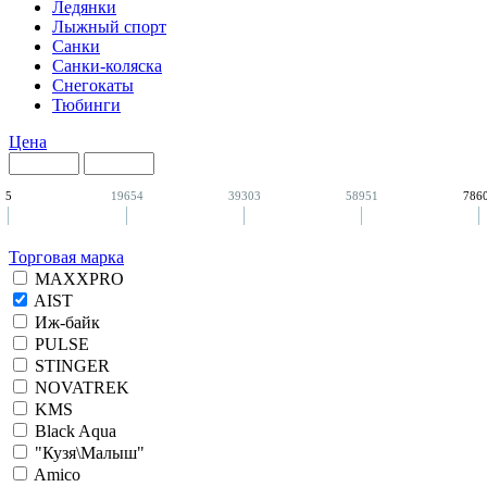
Ледянки
Лыжный спорт
Санки
Санки-коляска
Снегокаты
Тюбинги
Цена
5
19654
39303
58951
786
Торговая марка
MAXXPRO
AIST
Иж-байк
PULSE
STINGER
NOVATREK
KMS
Black Aqua
"Кузя\Малыш"
Amico