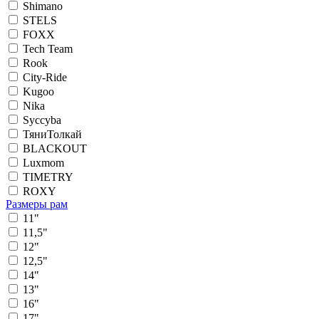
Shimano
STELS
FOXX
Tech Team
Rook
City-Ride
Kugoo
Nika
Syccyba
ТяниТолкай
BLACKOUT
Luxmom
TIMETRY
ROXY
Размеры рам
11"
11,5"
12"
12,5"
14"
13"
16"
17"