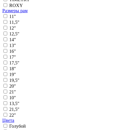
ROXY
Размеры рам
11"
11,5"
12"
12,5"
14"
13"
16"
17"
17,5"
18"
19"
19,5"
20"
21"
10"
13,5"
21,5"
22"
Цвета
Голубой