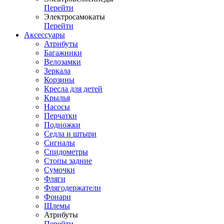
Перейти
Электросамокаты
Перейти
Аксессуары
Атрибуты
Багажники
Велозамки
Зеркала
Корзины
Кресла для детей
Крылья
Насосы
Перчатки
Подножки
Седла и штыри
Сигналы
Спидометры
Стопы задние
Сумочки
Фляги
Флягодержатели
Фонари
Шлемы
Атрибуты
Перейти