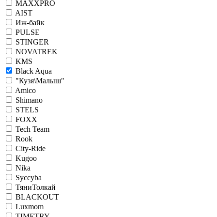
MAXXPRO
AIST
Иж-байк
PULSE
STINGER
NOVATREK
KMS
Black Aqua
"Кузя\Малыш"
Amico
Shimano
STELS
FOXX
Tech Team
Rook
City-Ride
Kugoo
Nika
Syccyba
ТяниТолкай
BLACKOUT
Luxmom
TIMETRY