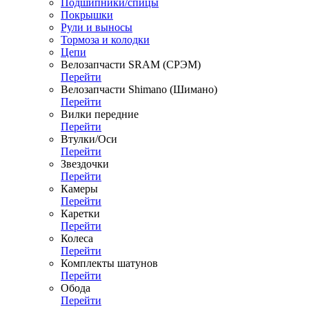
Подшипники/спицы
Покрышки
Рули и выносы
Тормоза и колодки
Цепи
Велозапчасти SRAM (СРЭМ)
Перейти
Велозапчасти Shimano (Шимано)
Перейти
Вилки передние
Перейти
Втулки/Оси
Перейти
Звездочки
Перейти
Камеры
Перейти
Каретки
Перейти
Колеса
Перейти
Комплекты шатунов
Перейти
Обода
Перейти