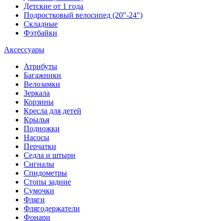
Детские от 1 года
Подростковый велосипед (20"-24")
Складные
Фэтбайки
Аксессуары
Атрибуты
Багажники
Велозамки
Зеркала
Корзины
Кресла для детей
Крылья
Подножки
Насосы
Перчатки
Седла и штыри
Сигналы
Спидометры
Стопы задние
Сумочки
Фляги
Флягодержатели
Фонари