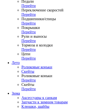
Педали
Перейти
Переключение скоростей
Перейти
Подшипники/спицы
Перейти
Покрышки
Перейти
Рули и выносы
Перейти
Тормоза и колодки
Перейти
Цепи
Перейти
Лето
Роликовые коньки
Скейты
Роликовые коньки
Перейти
Скейты
Перейти
Зима
Аксессуары к санкам
Запчасти к зимним товарам
Клюшки, шайбы