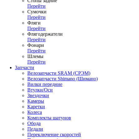
Стопы задние
Перейти
Сумочки
Перейти
Фляги
Перейти
Флягодержатели
Перейти
Фонари
Перейти
Шлемы
Перейти
Запчасти
Велозапчасти SRAM (СРЭМ)
Велозапчасти Shimano (Шимано)
Вилки передние
Втулки/Оси
Звездочки
Камеры
Каретки
Колеса
Комплекты шатунов
Обода
Педали
Переключение скоростей