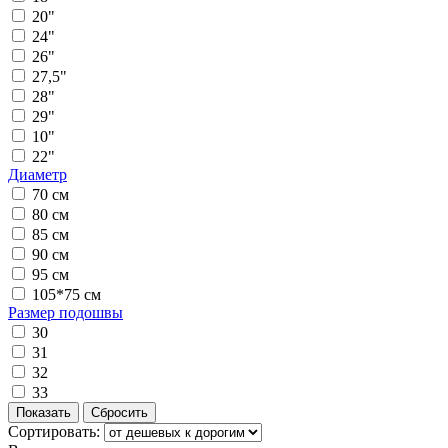
20"
24"
26"
27,5"
28"
29"
10"
22"
Диаметр
70 см
80 см
85 см
90 см
95 см
105*75 см
Размер подошвы
30
31
32
33
Сортировать: