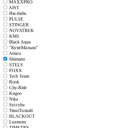
MAXXPRO
AIST
Иж-байк
PULSE
STINGER
NOVATREK
KMS
Black Aqua
"Кузя\Малыш"
Amico
Shimano
STELS
FOXX
Tech Team
Rook
City-Ride
Kugoo
Nika
Syccyba
ТяниТолкай
BLACKOUT
Luxmom
TIMETRY