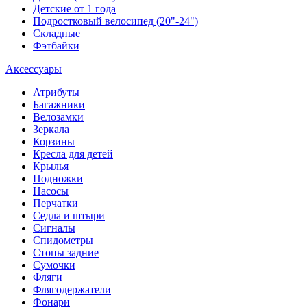
Детские от 1 года
Подростковый велосипед (20"-24")
Складные
Фэтбайки
Аксессуары
Атрибуты
Багажники
Велозамки
Зеркала
Корзины
Кресла для детей
Крылья
Подножки
Насосы
Перчатки
Седла и штыри
Сигналы
Спидометры
Стопы задние
Сумочки
Фляги
Флягодержатели
Фонари