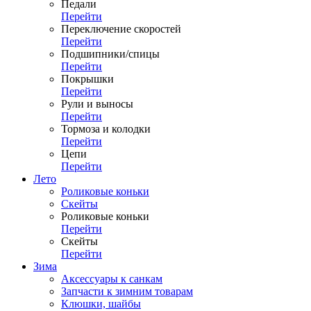
Педали
Перейти
Переключение скоростей
Перейти
Подшипники/спицы
Перейти
Покрышки
Перейти
Рули и выносы
Перейти
Тормоза и колодки
Перейти
Цепи
Перейти
Лето
Роликовые коньки
Скейты
Роликовые коньки
Перейти
Скейты
Перейти
Зима
Аксессуары к санкам
Запчасти к зимним товарам
Клюшки, шайбы