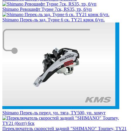
Shimano Ревошифт Турне 7ск, RS35, тр, б/уп
Shimano Перек-ль зад. Турне 6 ск. TY21 крюк б/уп.
Shimano Перек-ль перед. ун. тяга, ТY500, ун. хомут
Переключатель скоростей задний "SHIMANO" Tourney, TY21