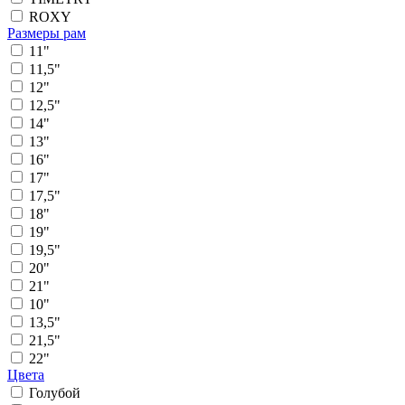
ROXY
Размеры рам
11"
11,5"
12"
12,5"
14"
13"
16"
17"
17,5"
18"
19"
19,5"
20"
21"
10"
13,5"
21,5"
22"
Цвета
Голубой