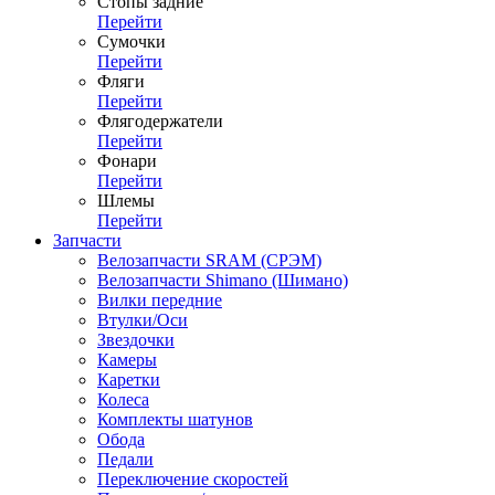
Стопы задние
Перейти
Сумочки
Перейти
Фляги
Перейти
Флягодержатели
Перейти
Фонари
Перейти
Шлемы
Перейти
Запчасти
Велозапчасти SRAM (СРЭМ)
Велозапчасти Shimano (Шимано)
Вилки передние
Втулки/Оси
Звездочки
Камеры
Каретки
Колеса
Комплекты шатунов
Обода
Педали
Переключение скоростей