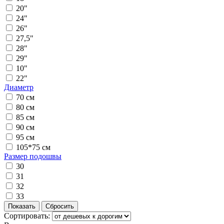
20"
24"
26"
27,5"
28"
29"
10"
22"
Диаметр
70 см
80 см
85 см
90 см
95 см
105*75 см
Размер подошвы
30
31
32
33
Сортировать: