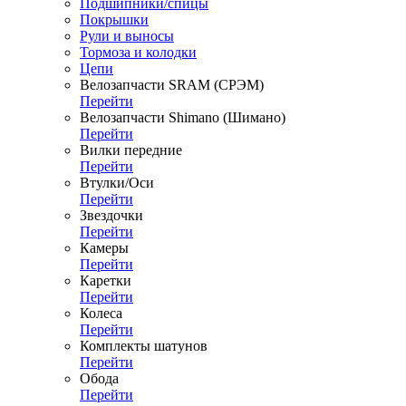
Подшипники/спицы
Покрышки
Рули и выносы
Тормоза и колодки
Цепи
Велозапчасти SRAM (СРЭМ)
Перейти
Велозапчасти Shimano (Шимано)
Перейти
Вилки передние
Перейти
Втулки/Оси
Перейти
Звездочки
Перейти
Камеры
Перейти
Каретки
Перейти
Колеса
Перейти
Комплекты шатунов
Перейти
Обода
Перейти