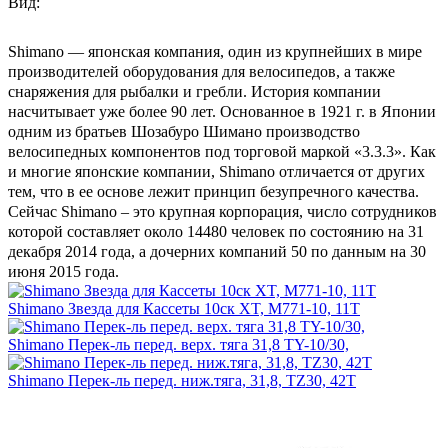
Вид:
Shimano — японская компания, один из крупнейших в мире
производителей оборудования для велосипедов, а также
снаряжения для рыбалки и гребли. История компании
насчитывает уже более 90 лет. Основанное в 1921 г. в Японии
одним из братьев Шозабуро Шимано производство
велосипедных компонентов под торговой маркой «3.3.3». Как
и многие японские компании, Shimano отличается от других
тем, что в ее основе лежит принцип безупречного качества.
Сейчас Shimano – это крупная корпорация, число сотрудников
которой составляет около 14480 человек по состоянию на 31
декабря 2014 года, а дочерних компаний 50 по данным на 30
июня 2015 года.
Shimano Звезда для Кассеты 10ск XT, М771-10, 11Т
Shimano Перек-ль перед. верх. тяга 31,8 TY-10/30,
Shimano Перек-ль перед. ниж.тяга, 31,8, TZ30, 42T