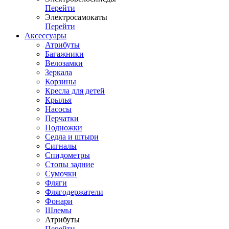
Перейти
Электросамокаты
Перейти
Аксессуары
Атрибуты
Багажники
Велозамки
Зеркала
Корзины
Кресла для детей
Крылья
Насосы
Перчатки
Подножки
Седла и штыри
Сигналы
Спидометры
Стопы задние
Сумочки
Фляги
Флягодержатели
Фонари
Шлемы
Атрибуты
Перейти