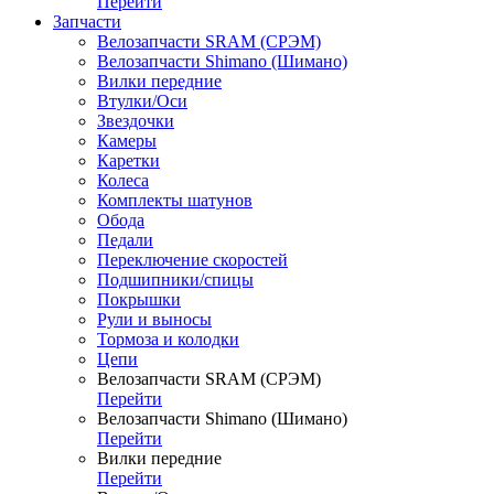
Перейти
Запчасти
Велозапчасти SRAM (СРЭМ)
Велозапчасти Shimano (Шимано)
Вилки передние
Втулки/Оси
Звездочки
Камеры
Каретки
Колеса
Комплекты шатунов
Обода
Педали
Переключение скоростей
Подшипники/спицы
Покрышки
Рули и выносы
Тормоза и колодки
Цепи
Велозапчасти SRAM (СРЭМ)
Перейти
Велозапчасти Shimano (Шимано)
Перейти
Вилки передние
Перейти