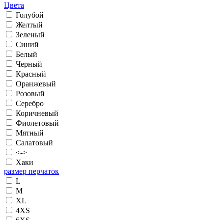
Цвета
Голубой
Желтый
Зеленый
Синий
Белый
Черный
Красный
Оранжевый
Розовый
Серебро
Коричневый
Фиолетовый
Мятный
Салатовый
<->
Хаки
размер перчаток
L
M
XL
4XS