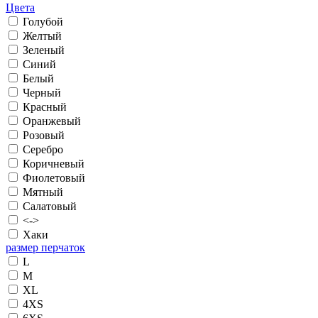
Цвета
Голубой
Желтый
Зеленый
Синий
Белый
Черный
Красный
Оранжевый
Розовый
Серебро
Коричневый
Фиолетовый
Мятный
Салатовый
<->
Хаки
размер перчаток
L
M
XL
4XS