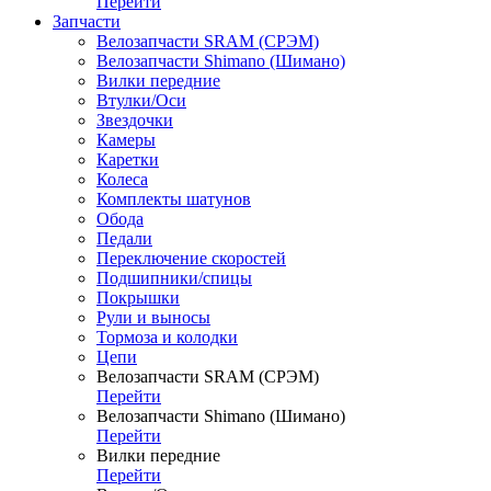
Перейти
Запчасти
Велозапчасти SRAM (СРЭМ)
Велозапчасти Shimano (Шимано)
Вилки передние
Втулки/Оси
Звездочки
Камеры
Каретки
Колеса
Комплекты шатунов
Обода
Педали
Переключение скоростей
Подшипники/спицы
Покрышки
Рули и выносы
Тормоза и колодки
Цепи
Велозапчасти SRAM (СРЭМ)
Перейти
Велозапчасти Shimano (Шимано)
Перейти
Вилки передние
Перейти