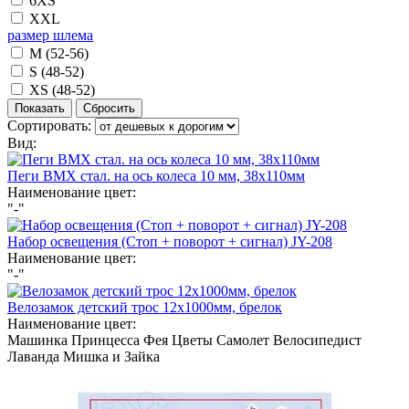
6XS
XXL
размер шлема
M (52-56)
S (48-52)
XS (48-52)
Сортировать:
Вид:
Пеги BMX стал. на ось колеса 10 мм, 38х110мм
Наименование цвет:
"-"
Набор освещения (Стоп + поворот + сигнал) JY-208
Наименование цвет:
"-"
Велозамок детский трос 12х1000мм, брелок
Наименование цвет:
Машинка
Принцесса
Фея
Цветы
Самолет
Велосипедист
Лаванда
Мишка и Зайка