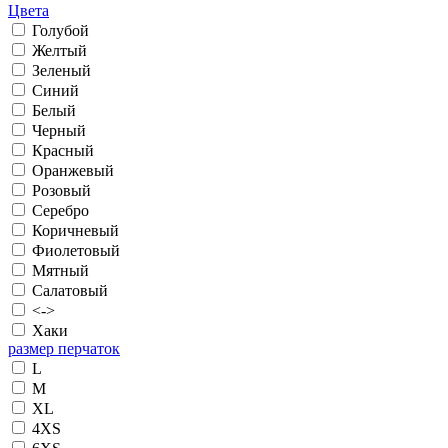
Цвета
Голубой
Желтый
Зеленый
Синий
Белый
Черный
Красный
Оранжевый
Розовый
Серебро
Коричневый
Фиолетовый
Мятный
Салатовый
<->
Хаки
размер перчаток
L
M
XL
4XS