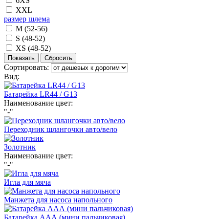
6XS
XXL
размер шлема
M (52-56)
S (48-52)
XS (48-52)
Сортировать:
Вид:
Батарейка LR44 / G13
Наименование цвет:
"-"
Переходник шлангочки авто/вело
Золотник
Наименование цвет:
"-"
Игла для мяча
Манжета для насоса напольного
Батарейка ААА (мини пальчиковая)