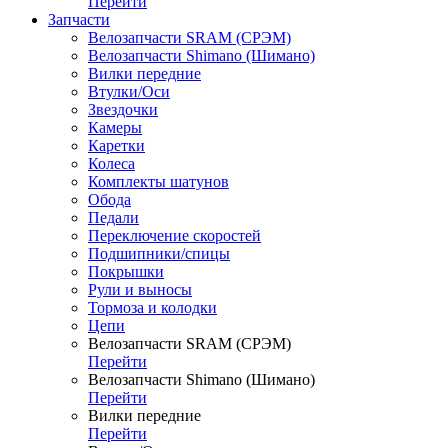
Перейти
Запчасти
Велозапчасти SRAM (СРЭМ)
Велозапчасти Shimano (Шимано)
Вилки передние
Втулки/Оси
Звездочки
Камеры
Каретки
Колеса
Комплекты шатунов
Обода
Педали
Переключение скоростей
Подшипники/спицы
Покрышки
Рули и выносы
Тормоза и колодки
Цепи
Велозапчасти SRAM (СРЭМ)
Перейти
Велозапчасти Shimano (Шимано)
Перейти
Вилки передние
Перейти