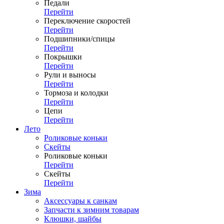
Педали
Перейти
Переключение скоростей
Перейти
Подшипники/спицы
Перейти
Покрышки
Перейти
Рули и выносы
Перейти
Тормоза и колодки
Перейти
Цепи
Перейти
Лето
Роликовые коньки
Скейты
Роликовые коньки
Перейти
Скейты
Перейти
Зима
Аксессуары к санкам
Запчасти к зимним товарам
Клюшки, шайбы