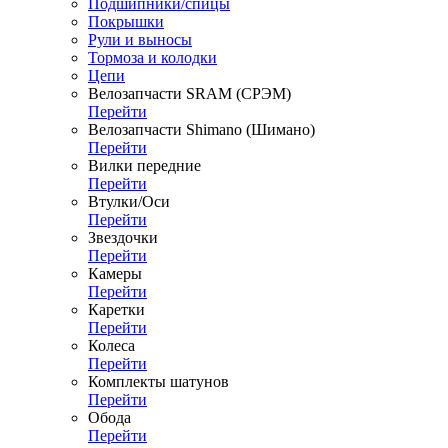
Подшипники/спицы
Покрышки
Рули и выносы
Тормоза и колодки
Цепи
Велозапчасти SRAM (СРЭМ)
Перейти
Велозапчасти Shimano (Шимано)
Перейти
Вилки передние
Перейти
Втулки/Оси
Перейти
Звездочки
Перейти
Камеры
Перейти
Каретки
Перейти
Колеса
Перейти
Комплекты шатунов
Перейти
Обода
Перейти