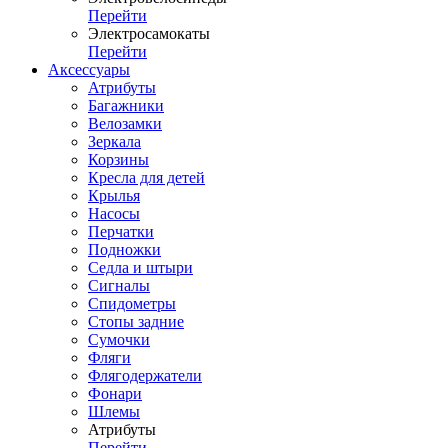
Перейти
Электросамокаты
Перейти
Аксессуары
Атрибуты
Багажники
Велозамки
Зеркала
Корзины
Кресла для детей
Крылья
Насосы
Перчатки
Подножки
Седла и штыри
Сигналы
Спидометры
Стопы задние
Сумочки
Фляги
Флягодержатели
Фонари
Шлемы
Атрибуты
Перейти