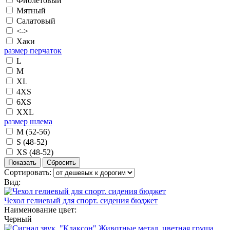
Фиолетовый
Мятный
Салатовый
<->
Хаки
размер перчаток
L
M
XL
4XS
6XS
XXL
размер шлема
M (52-56)
S (48-52)
XS (48-52)
Сортировать:
Вид:
Чехол гелиевый для спорт. сидения бюджет
Наименование цвет:
Черный