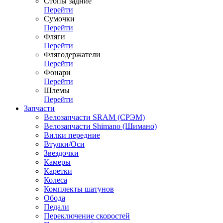
Стопы задние
Перейти
Сумочки
Перейти
Фляги
Перейти
Флягодержатели
Перейти
Фонари
Перейти
Шлемы
Перейти
Запчасти
Велозапчасти SRAM (СРЭМ)
Велозапчасти Shimano (Шимано)
Вилки передние
Втулки/Оси
Звездочки
Камеры
Каретки
Колеса
Комплекты шатунов
Обода
Педали
Переключение скоростей