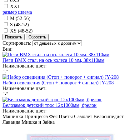
6XS
XXL
размер шлема
M (52-56)
S (48-52)
XS (48-52)
Сортировать:
Вид:
Пеги BMX стал. на ось колеса 10 мм, 38х110мм
Наименование цвет:
"-"
Набор освещения (Стоп + поворот + сигнал) JY-208
Наименование цвет:
"-"
Велозамок детский трос 12х1000мм, брелок
Наименование цвет:
Машинка
Принцесса
Фея
Цветы
Самолет
Велосипедист
Лаванда
Мишка и Зайка