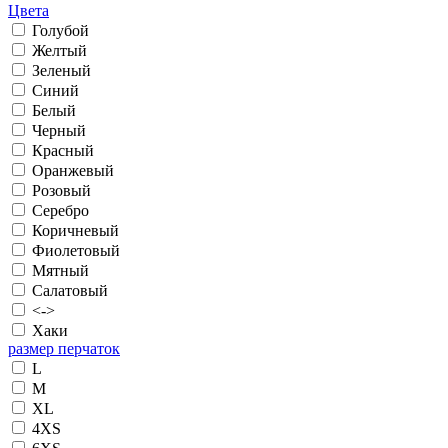
Цвета
Голубой
Желтый
Зеленый
Синий
Белый
Черный
Красный
Оранжевый
Розовый
Серебро
Коричневый
Фиолетовый
Мятный
Салатовый
<->
Хаки
размер перчаток
L
M
XL
4XS