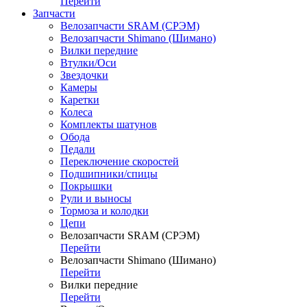
Перейти
Запчасти
Велозапчасти SRAM (СРЭМ)
Велозапчасти Shimano (Шимано)
Вилки передние
Втулки/Оси
Звездочки
Камеры
Каретки
Колеса
Комплекты шатунов
Обода
Педали
Переключение скоростей
Подшипники/спицы
Покрышки
Рули и выносы
Тормоза и колодки
Цепи
Велозапчасти SRAM (СРЭМ)
Перейти
Велозапчасти Shimano (Шимано)
Перейти
Вилки передние
Перейти