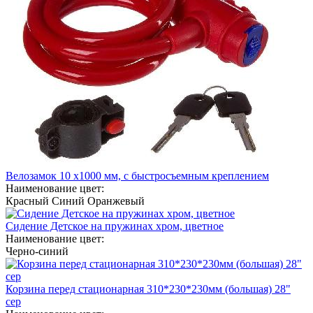
Велозамок 10 х1000 мм, с быстросъемным креплением
Наименование цвет:
Красный
Синий
Оранжевый
Сидение Детское на пружинах хром, цветное
Наименование цвет:
Черно-синий
Корзина перед стационарная 310*230*230мм (большая) 28"
сер