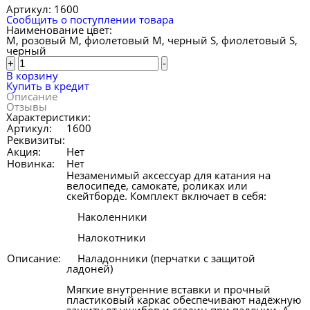
Артикул:
1600
Сообщить о поступлении товара
Наименование цвет:
M, розовый
M, фиолетовый
M, черный
S, фиолетовый
S,
черный
+
-
В корзину
Купить в кредит
Описание
Отзывы
Характеристики:
Артикул:
1600
Реквизиты:
Акция:
Нет
Новинка:
Нет
Незаменимый аксессуар для катания на
велосипеде, самокате, роликах или
скейтборде. Комплект включает в себя:
Наколенники
Налокотники
Описание:
Наладонники (перчатки с защитой
ладоней)
Мягкие внутренние вставки и прочный
пластиковый каркас обеспечивают надёжную
защиту от ушибов и ссадин при падении. А