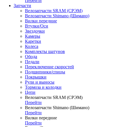
Перейти
Запчасти
Велозапчасти SRAM (СРЭМ)
Велозапчасти Shimano (Шимано)
Вилки передние
Втулки/Оси
Звездочки
Камеры
Каретки
Колеса
Комплекты шатунов
Обода
Педали
Переключение скоростей
Подшипники/спицы
Покрышки
Рули и выносы
Тормоза и колодки
Цепи
Велозапчасти SRAM (СРЭМ)
Перейти
Велозапчасти Shimano (Шимано)
Перейти
Вилки передние
Перейти