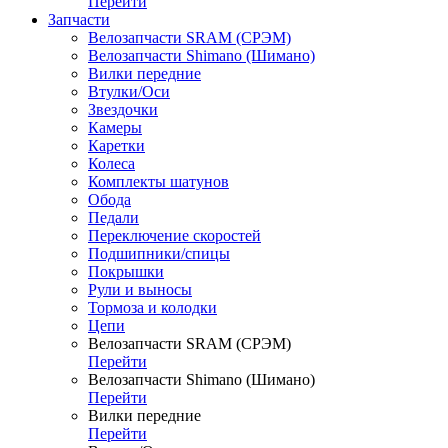
Перейти
Запчасти
Велозапчасти SRAM (СРЭМ)
Велозапчасти Shimano (Шимано)
Вилки передние
Втулки/Оси
Звездочки
Камеры
Каретки
Колеса
Комплекты шатунов
Обода
Педали
Переключение скоростей
Подшипники/спицы
Покрышки
Рули и выносы
Тормоза и колодки
Цепи
Велозапчасти SRAM (СРЭМ)
Перейти
Велозапчасти Shimano (Шимано)
Перейти
Вилки передние
Перейти