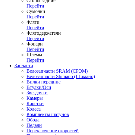
Стопы задние
Перейти
Сумочки
Перейти
Фляги
Перейти
Флягодержатели
Перейти
Фонари
Перейти
Шлемы
Перейти
Запчасти
Велозапчасти SRAM (СРЭМ)
Велозапчасти Shimano (Шимано)
Вилки передние
Втулки/Оси
Звездочки
Камеры
Каретки
Колеса
Комплекты шатунов
Обода
Педали
Переключение скоростей