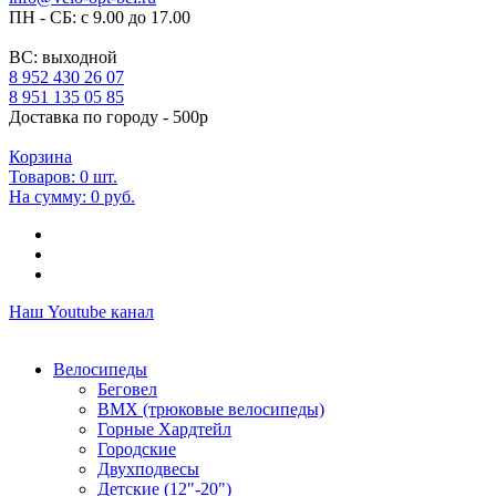
ПН - СБ: с 9.00 до 17.00
ВС: выходной
8 952 430 26 07
8 951 135 05 85
Доставка по городу - 500р
Корзина
Товаров:
0
шт.
На сумму:
0 руб.
Наш Youtube канал
Велосипеды
Беговел
ВМХ (трюковые велосипеды)
Горные Хардтейл
Городские
Двухподвесы
Детские (12"-20")