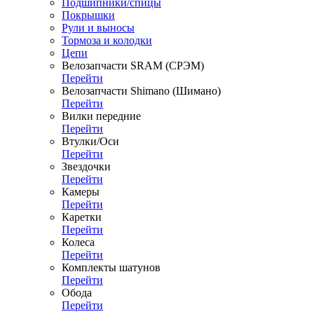
Подшипники/спицы
Покрышки
Рули и выносы
Тормоза и колодки
Цепи
Велозапчасти SRAM (СРЭМ)
Перейти
Велозапчасти Shimano (Шимано)
Перейти
Вилки передние
Перейти
Втулки/Оси
Перейти
Звездочки
Перейти
Камеры
Перейти
Каретки
Перейти
Колеса
Перейти
Комплекты шатунов
Перейти
Обода
Перейти