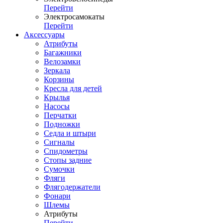
Перейти
Электросамокаты
Перейти
Аксессуары
Атрибуты
Багажники
Велозамки
Зеркала
Корзины
Кресла для детей
Крылья
Насосы
Перчатки
Подножки
Седла и штыри
Сигналы
Спидометры
Стопы задние
Сумочки
Фляги
Флягодержатели
Фонари
Шлемы
Атрибуты
Перейти