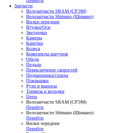
Перейти
Запчасти
Велозапчасти SRAM (СРЭМ)
Велозапчасти Shimano (Шимано)
Вилки передние
Втулки/Оси
Звездочки
Камеры
Каретки
Колеса
Комплекты шатунов
Обода
Педали
Переключение скоростей
Подшипники/спицы
Покрышки
Рули и выносы
Тормоза и колодки
Цепи
Велозапчасти SRAM (СРЭМ)
Перейти
Велозапчасти Shimano (Шимано)
Перейти
Вилки передние
Перейти