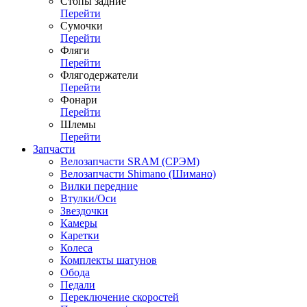
Стопы задние
Перейти
Сумочки
Перейти
Фляги
Перейти
Флягодержатели
Перейти
Фонари
Перейти
Шлемы
Перейти
Запчасти
Велозапчасти SRAM (СРЭМ)
Велозапчасти Shimano (Шимано)
Вилки передние
Втулки/Оси
Звездочки
Камеры
Каретки
Колеса
Комплекты шатунов
Обода
Педали
Переключение скоростей