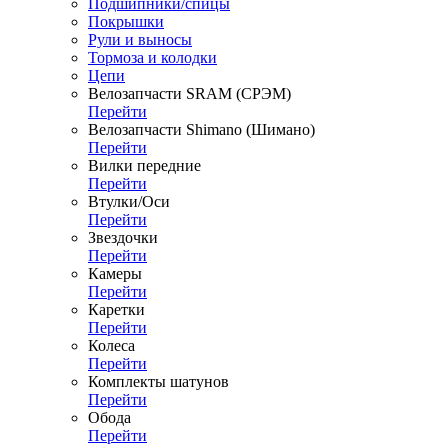
Подшипники/спицы
Покрышки
Рули и выносы
Тормоза и колодки
Цепи
Велозапчасти SRAM (СРЭМ)
Перейти
Велозапчасти Shimano (Шимано)
Перейти
Вилки передние
Перейти
Втулки/Оси
Перейти
Звездочки
Перейти
Камеры
Перейти
Каретки
Перейти
Колеса
Перейти
Комплекты шатунов
Перейти
Обода
Перейти