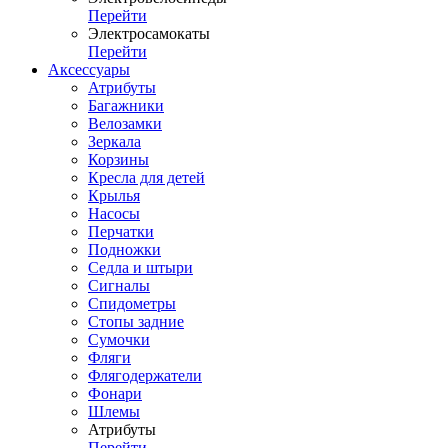
Перейти
Электросамокаты
Перейти
Аксессуары
Атрибуты
Багажники
Велозамки
Зеркала
Корзины
Кресла для детей
Крылья
Насосы
Перчатки
Подножки
Седла и штыри
Сигналы
Спидометры
Стопы задние
Сумочки
Фляги
Флягодержатели
Фонари
Шлемы
Атрибуты
Перейти