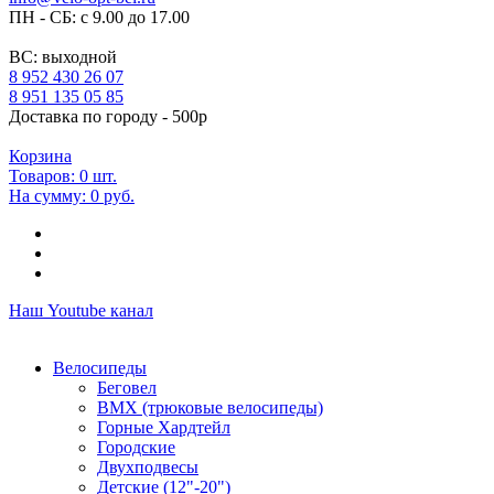
ПН - СБ: с 9.00 до 17.00
ВС: выходной
8 952 430 26 07
8 951 135 05 85
Доставка по городу - 500р
Корзина
Товаров:
0
шт.
На сумму:
0 руб.
Наш Youtube канал
Велосипеды
Беговел
ВМХ (трюковые велосипеды)
Горные Хардтейл
Городские
Двухподвесы
Детские (12"-20")