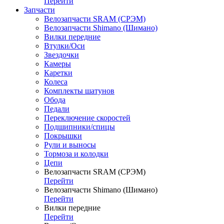
Перейти
Запчасти
Велозапчасти SRAM (СРЭМ)
Велозапчасти Shimano (Шимано)
Вилки передние
Втулки/Оси
Звездочки
Камеры
Каретки
Колеса
Комплекты шатунов
Обода
Педали
Переключение скоростей
Подшипники/спицы
Покрышки
Рули и выносы
Тормоза и колодки
Цепи
Велозапчасти SRAM (СРЭМ)
Перейти
Велозапчасти Shimano (Шимано)
Перейти
Вилки передние
Перейти