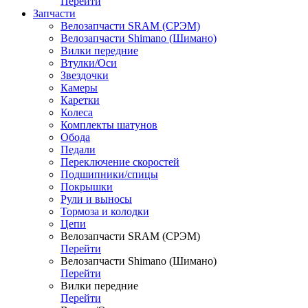
Перейти
Запчасти
Велозапчасти SRAM (СРЭМ)
Велозапчасти Shimano (Шимано)
Вилки передние
Втулки/Оси
Звездочки
Камеры
Каретки
Колеса
Комплекты шатунов
Обода
Педали
Переключение скоростей
Подшипники/спицы
Покрышки
Рули и выносы
Тормоза и колодки
Цепи
Велозапчасти SRAM (СРЭМ)
Перейти
Велозапчасти Shimano (Шимано)
Перейти
Вилки передние
Перейти