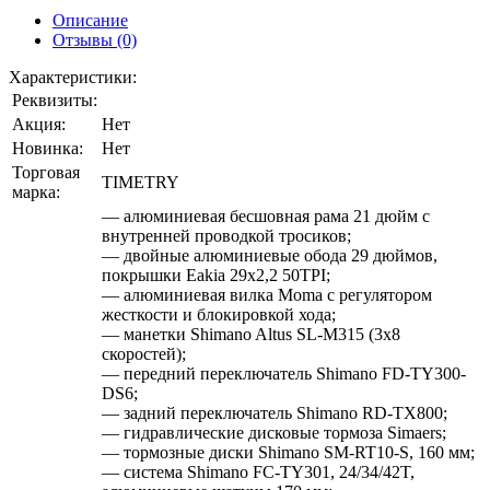
Описание
Отзывы (0)
Характеристики:
Реквизиты:
Акция:
Нет
Новинка:
Нет
Торговая
TIMETRY
марка:
— алюминиевая бесшовная рама 21 дюйм с
внутренней проводкой тросиков;
— двойные алюминиевые обода 29 дюймов,
покрышки Eakia 29х2,2 50TPI;
— алюминиевая вилка Moma с регулятором
жесткости и блокировкой хода;
— манетки Shimano Altus SL-M315 (3х8
скоростей);
— передний переключатель Shimano FD-TY300-
DS6;
— задний переключатель Shimano RD-TX800;
— гидравлические дисковые тормоза Simaers;
— тормозные диски Shimano SM-RT10-S, 160 мм;
— система Shimano FC-TY301, 24/34/42T,