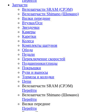
Перейти
Запчасти
Велозапчасти SRAM (СРЭМ)
Велозапчасти Shimano (Шимано)
Вилки передние
Втулки/Оси
Звездочки
Камеры
Каретки
Колеса
Комплекты шатунов
Обода
Педали
Переключение скоростей
Подшипники/спицы
Покрышки
Рули и выносы
Тормоза и колодки
Цепи
Велозапчасти SRAM (СРЭМ)
Перейти
Велозапчасти Shimano (Шимано)
Перейти
Вилки передние
Перейти