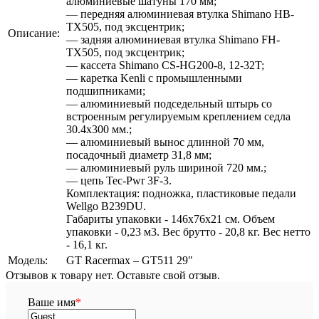
алюминиевые шатуны 170 мм;
— передняя алюминиевая втулка Shimano HB-
TX505, под эксцентрик;
Описание:
— задняя алюминиевая втулка Shimano FH-
TX505, под эксцентрик;
— кассета Shimano CS-HG200-8, 12-32T;
— каретка Kenli с промышленными
подшипниками;
— алюминиевый подседельный штырь со
встроенным регулируемым креплением седла
30.4х300 мм.;
— алюминиевый вынос длинной 70 мм,
посадочный диаметр 31,8 мм;
— алюминиевый руль шириной 720 мм.;
— цепь Tec-Pwr 3F-3.
Комплектация: подножка, пластиковые педали
Wellgo B239DU.
Габариты упаковки - 146х76х21 см. Объем
упаковки - 0,23 м3. Вес брутто - 20,8 кг. Вес нетто
- 16,1 кг.
Модель:
GT Racermax – GT511 29"
Отзывов к товару нет. Оставьте свой отзыв.
Ваше имя
*