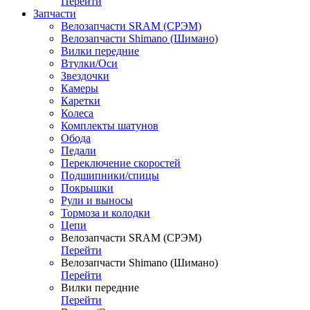
Перейти
Запчасти
Велозапчасти SRAM (СРЭМ)
Велозапчасти Shimano (Шимано)
Вилки передние
Втулки/Оси
Звездочки
Камеры
Каретки
Колеса
Комплекты шатунов
Обода
Педали
Переключение скоростей
Подшипники/спицы
Покрышки
Рули и выносы
Тормоза и колодки
Цепи
Велозапчасти SRAM (СРЭМ)
Перейти
Велозапчасти Shimano (Шимано)
Перейти
Вилки передние
Перейти