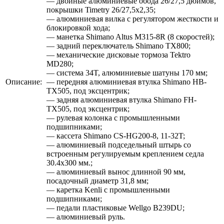
— двойные алюминиевые обода 26/27,5 дюймов,
покрышки Timetry 26/27,5х2,35;
— алюминиевая вилка с регулятором жесткости и
блокировкой хода;
— манетка Shimano Altus M315-8R (8 скоростей);
— задний переключатель Shimano TX800;
— механические дисковые тормоза Tektro
MD280;
— система 34T, алюминиевые шатуны 170 мм;
Описание:
— передняя алюминиевая втулка Shimano HB-
TX505, под эксцентрик;
— задняя алюминиевая втулка Shimano FH-
TX505, под эксцентрик;
— рулевая колонка с промышленными
подшипниками;
— кассета Shimano CS-HG200-8, 11-32T;
— алюминиевый подседельный штырь со
встроенным регулируемым креплением седла
30.4х300 мм.;
— алюминиевый вынос длинной 90 мм,
посадочный диаметр 31,8 мм;
— каретка Kenli с промышленными
подшипниками;
— педали пластиковые Wellgo B239DU;
— алюминиевый руль.