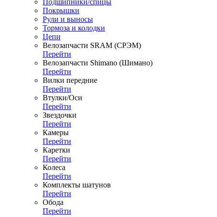
Подшипники/спицы
Покрышки
Рули и выносы
Тормоза и колодки
Цепи
Велозапчасти SRAM (СРЭМ)
Перейти
Велозапчасти Shimano (Шимано)
Перейти
Вилки передние
Перейти
Втулки/Оси
Перейти
Звездочки
Перейти
Камеры
Перейти
Каретки
Перейти
Колеса
Перейти
Комплекты шатунов
Перейти
Обода
Перейти