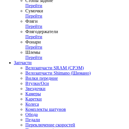
Стопы задние
Перейти
Сумочки
Перейти
Фляги
Перейти
Флягодержатели
Перейти
Фонари
Перейти
Шлемы
Перейти
Запчасти
Велозапчасти SRAM (СРЭМ)
Велозапчасти Shimano (Шимано)
Вилки передние
Втулки/Оси
Звездочки
Камеры
Каретки
Колеса
Комплекты шатунов
Обода
Педали
Переключение скоростей