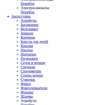
Перейти
Электросамокаты
Перейти
Аксессуары
Атрибуты
Багажники
Велозамки
Зеркала
Корзины
Кресла для детей
Крылья
Насосы
Перчатки
Подножки
Седла и штыри
Сигналы
Спидометры
Стопы задние
Сумочки
Фляги
Флягодержатели
Фонари
Шлемы
Атрибуты
Перейти