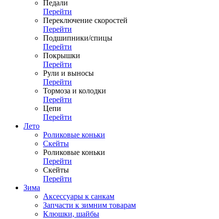
Педали
Перейти
Переключение скоростей
Перейти
Подшипники/спицы
Перейти
Покрышки
Перейти
Рули и выносы
Перейти
Тормоза и колодки
Перейти
Цепи
Перейти
Лето
Роликовые коньки
Скейты
Роликовые коньки
Перейти
Скейты
Перейти
Зима
Аксессуары к санкам
Запчасти к зимним товарам
Клюшки, шайбы