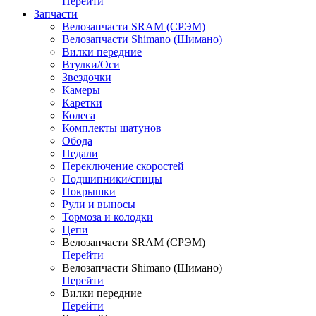
Перейти
Запчасти
Велозапчасти SRAM (СРЭМ)
Велозапчасти Shimano (Шимано)
Вилки передние
Втулки/Оси
Звездочки
Камеры
Каретки
Колеса
Комплекты шатунов
Обода
Педали
Переключение скоростей
Подшипники/спицы
Покрышки
Рули и выносы
Тормоза и колодки
Цепи
Велозапчасти SRAM (СРЭМ)
Перейти
Велозапчасти Shimano (Шимано)
Перейти
Вилки передние
Перейти