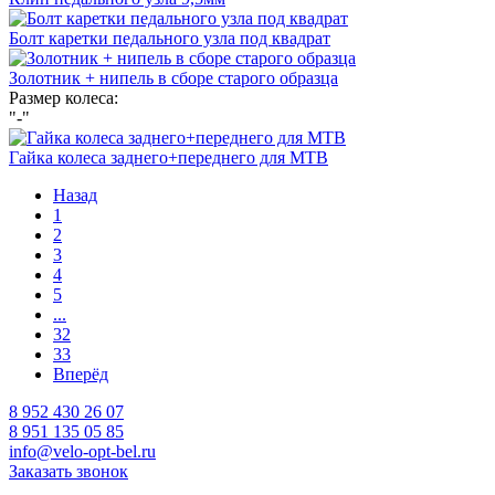
Болт каретки педального узла под квадрат
Золотник + нипель в сборе старого образца
Размер колеса:
"-"
Гайка колеса заднего+переднего для МТВ
Назад
1
2
3
4
5
...
32
33
Вперёд
8 952 430 26 07
8 951 135 05 85
info@velo-opt-bel.ru
Заказать звонок