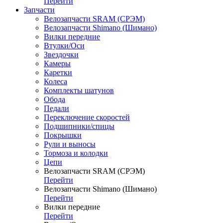
Перейти
Запчасти
Велозапчасти SRAM (СРЭМ)
Велозапчасти Shimano (Шимано)
Вилки передние
Втулки/Оси
Звездочки
Камеры
Каретки
Колеса
Комплекты шатунов
Обода
Педали
Переключение скоростей
Подшипники/спицы
Покрышки
Рули и выносы
Тормоза и колодки
Цепи
Велозапчасти SRAM (СРЭМ)
Перейти
Велозапчасти Shimano (Шимано)
Перейти
Вилки передние
Перейти