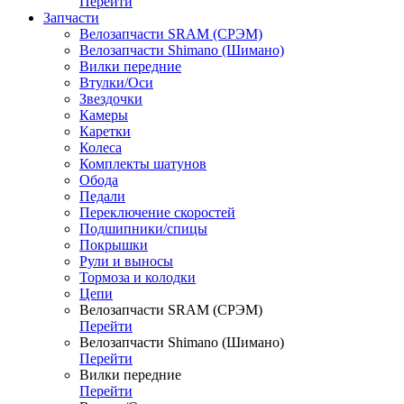
Перейти
Запчасти
Велозапчасти SRAM (СРЭМ)
Велозапчасти Shimano (Шимано)
Вилки передние
Втулки/Оси
Звездочки
Камеры
Каретки
Колеса
Комплекты шатунов
Обода
Педали
Переключение скоростей
Подшипники/спицы
Покрышки
Рули и выносы
Тормоза и колодки
Цепи
Велозапчасти SRAM (СРЭМ)
Перейти
Велозапчасти Shimano (Шимано)
Перейти
Вилки передние
Перейти