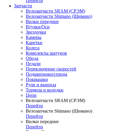
Перейти
Запчасти
Велозапчасти SRAM (СРЭМ)
Велозапчасти Shimano (Шимано)
Вилки передние
Втулки/Оси
Звездочки
Камеры
Каретки
Колеса
Комплекты шатунов
Обода
Педали
Переключение скоростей
Подшипники/спицы
Покрышки
Рули и выносы
Тормоза и колодки
Цепи
Велозапчасти SRAM (СРЭМ)
Перейти
Велозапчасти Shimano (Шимано)
Перейти
Вилки передние
Перейти