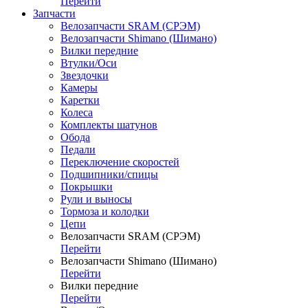
Перейти
Запчасти
Велозапчасти SRAM (СРЭМ)
Велозапчасти Shimano (Шимано)
Вилки передние
Втулки/Оси
Звездочки
Камеры
Каретки
Колеса
Комплекты шатунов
Обода
Педали
Переключение скоростей
Подшипники/спицы
Покрышки
Рули и выносы
Тормоза и колодки
Цепи
Велозапчасти SRAM (СРЭМ)
Перейти
Велозапчасти Shimano (Шимано)
Перейти
Вилки передние
Перейти