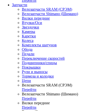
Перейти
Запчасти
Велозапчасти SRAM (СРЭМ)
Велозапчасти Shimano (Шимано)
Вилки передние
Втулки/Оси
Звездочки
Камеры
Каретки
Колеса
Комплекты шатунов
Обода
Педали
Переключение скоростей
Подшипники/спицы
Покрышки
Рули и выносы
Тормоза и колодки
Цепи
Велозапчасти SRAM (СРЭМ)
Перейти
Велозапчасти Shimano (Шимано)
Перейти
Вилки передние
Перейти