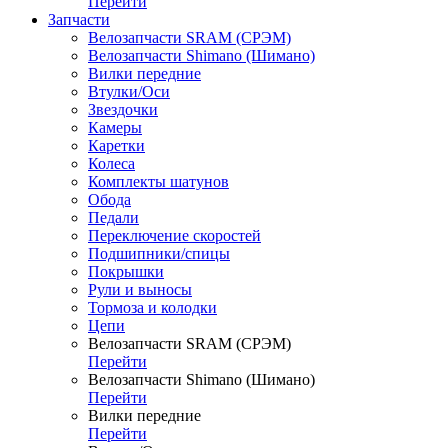
Перейти
Запчасти
Велозапчасти SRAM (СРЭМ)
Велозапчасти Shimano (Шимано)
Вилки передние
Втулки/Оси
Звездочки
Камеры
Каретки
Колеса
Комплекты шатунов
Обода
Педали
Переключение скоростей
Подшипники/спицы
Покрышки
Рули и выносы
Тормоза и колодки
Цепи
Велозапчасти SRAM (СРЭМ)
Перейти
Велозапчасти Shimano (Шимано)
Перейти
Вилки передние
Перейти