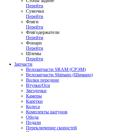
Стопы задние
Перейти
Сумочки
Перейти
Фляги
Перейти
Флягодержатели
Перейти
Фонари
Перейти
Шлемы
Перейти
Запчасти
Велозапчасти SRAM (СРЭМ)
Велозапчасти Shimano (Шимано)
Вилки передние
Втулки/Оси
Звездочки
Камеры
Каретки
Колеса
Комплекты шатунов
Обода
Педали
Переключение скоростей