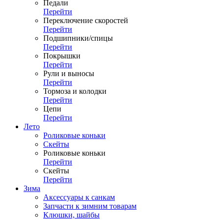
Педали
Перейти
Переключение скоростей
Перейти
Подшипники/спицы
Перейти
Покрышки
Перейти
Рули и выносы
Перейти
Тормоза и колодки
Перейти
Цепи
Перейти
Лето
Роликовые коньки
Скейты
Роликовые коньки
Перейти
Скейты
Перейти
Зима
Аксессуары к санкам
Запчасти к зимним товарам
Клюшки, шайбы