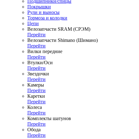
Подшипники/спицы
Покрышки
Рули и выносы
Тормоза и колодки
Цепи
Велозапчасти SRAM (СРЭМ)
Перейти
Велозапчасти Shimano (Шимано)
Перейти
Вилки передние
Перейти
Втулки/Оси
Перейти
Звездочки
Перейти
Камеры
Перейти
Каретки
Перейти
Колеса
Перейти
Комплекты шатунов
Перейти
Обода
Перейти