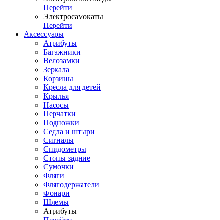
Перейти
Электросамокаты
Перейти
Аксессуары
Атрибуты
Багажники
Велозамки
Зеркала
Корзины
Кресла для детей
Крылья
Насосы
Перчатки
Подножки
Седла и штыри
Сигналы
Спидометры
Стопы задние
Сумочки
Фляги
Флягодержатели
Фонари
Шлемы
Атрибуты
Перейти