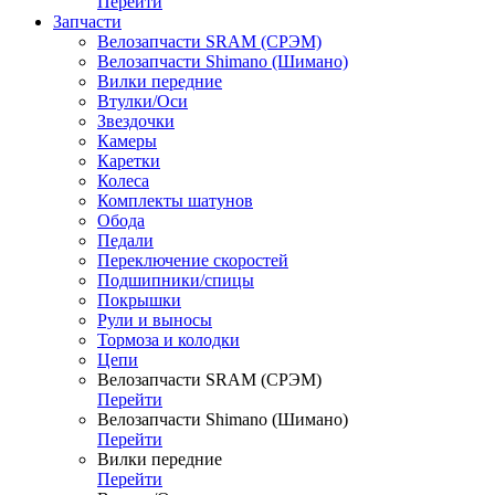
Перейти
Запчасти
Велозапчасти SRAM (СРЭМ)
Велозапчасти Shimano (Шимано)
Вилки передние
Втулки/Оси
Звездочки
Камеры
Каретки
Колеса
Комплекты шатунов
Обода
Педали
Переключение скоростей
Подшипники/спицы
Покрышки
Рули и выносы
Тормоза и колодки
Цепи
Велозапчасти SRAM (СРЭМ)
Перейти
Велозапчасти Shimano (Шимано)
Перейти
Вилки передние
Перейти