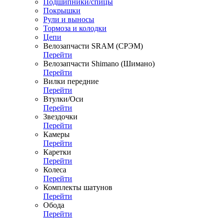
Подшипники/спицы
Покрышки
Рули и выносы
Тормоза и колодки
Цепи
Велозапчасти SRAM (СРЭМ)
Перейти
Велозапчасти Shimano (Шимано)
Перейти
Вилки передние
Перейти
Втулки/Оси
Перейти
Звездочки
Перейти
Камеры
Перейти
Каретки
Перейти
Колеса
Перейти
Комплекты шатунов
Перейти
Обода
Перейти