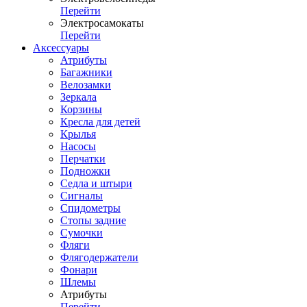
Перейти
Электросамокаты
Перейти
Аксессуары
Атрибуты
Багажники
Велозамки
Зеркала
Корзины
Кресла для детей
Крылья
Насосы
Перчатки
Подножки
Седла и штыри
Сигналы
Спидометры
Стопы задние
Сумочки
Фляги
Флягодержатели
Фонари
Шлемы
Атрибуты
Перейти