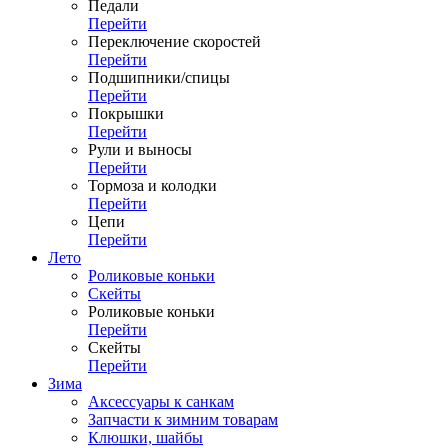
Педали
Перейти
Переключение скоростей
Перейти
Подшипники/спицы
Перейти
Покрышки
Перейти
Рули и выносы
Перейти
Тормоза и колодки
Перейти
Цепи
Перейти
Лето
Роликовые коньки
Скейты
Роликовые коньки
Перейти
Скейты
Перейти
Зима
Аксессуары к санкам
Запчасти к зимним товарам
Клюшки, шайбы