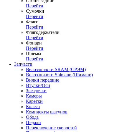
Стопы задние
Перейти
Сумочки
Перейти
Фляги
Перейти
Флягодержатели
Перейти
Фонари
Перейти
Шлемы
Перейти
Запчасти
Велозапчасти SRAM (СРЭМ)
Велозапчасти Shimano (Шимано)
Вилки передние
Втулки/Оси
Звездочки
Камеры
Каретки
Колеса
Комплекты шатунов
Обода
Педали
Переключение скоростей