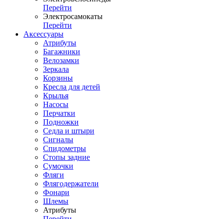
Перейти
Электросамокаты
Перейти
Аксессуары
Атрибуты
Багажники
Велозамки
Зеркала
Корзины
Кресла для детей
Крылья
Насосы
Перчатки
Подножки
Седла и штыри
Сигналы
Спидометры
Стопы задние
Сумочки
Фляги
Флягодержатели
Фонари
Шлемы
Атрибуты
Перейти