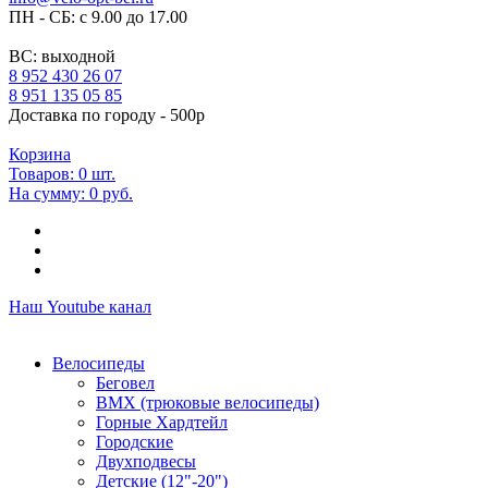
ПН - СБ: с 9.00 до 17.00
ВС: выходной
8 952 430 26 07
8 951 135 05 85
Доставка по городу - 500р
Корзина
Товаров:
0
шт.
На сумму:
0 руб.
Наш Youtube канал
Велосипеды
Беговел
ВМХ (трюковые велосипеды)
Горные Хардтейл
Городские
Двухподвесы
Детские (12"-20")