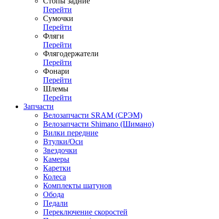
Стопы задние
Перейти
Сумочки
Перейти
Фляги
Перейти
Флягодержатели
Перейти
Фонари
Перейти
Шлемы
Перейти
Запчасти
Велозапчасти SRAM (СРЭМ)
Велозапчасти Shimano (Шимано)
Вилки передние
Втулки/Оси
Звездочки
Камеры
Каретки
Колеса
Комплекты шатунов
Обода
Педали
Переключение скоростей