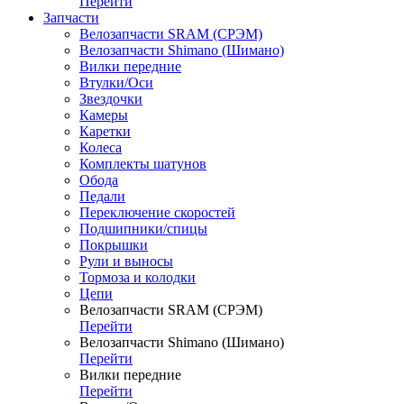
Перейти
Запчасти
Велозапчасти SRAM (СРЭМ)
Велозапчасти Shimano (Шимано)
Вилки передние
Втулки/Оси
Звездочки
Камеры
Каретки
Колеса
Комплекты шатунов
Обода
Педали
Переключение скоростей
Подшипники/спицы
Покрышки
Рули и выносы
Тормоза и колодки
Цепи
Велозапчасти SRAM (СРЭМ)
Перейти
Велозапчасти Shimano (Шимано)
Перейти
Вилки передние
Перейти