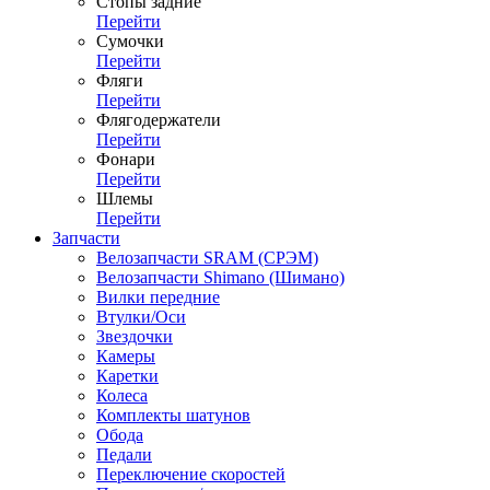
Стопы задние
Перейти
Сумочки
Перейти
Фляги
Перейти
Флягодержатели
Перейти
Фонари
Перейти
Шлемы
Перейти
Запчасти
Велозапчасти SRAM (СРЭМ)
Велозапчасти Shimano (Шимано)
Вилки передние
Втулки/Оси
Звездочки
Камеры
Каретки
Колеса
Комплекты шатунов
Обода
Педали
Переключение скоростей