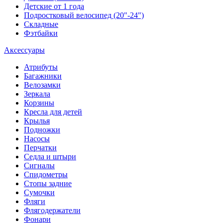
Детские от 1 года
Подростковый велосипед (20"-24")
Складные
Фэтбайки
Аксессуары
Атрибуты
Багажники
Велозамки
Зеркала
Корзины
Кресла для детей
Крылья
Подножки
Насосы
Перчатки
Седла и штыри
Сигналы
Спидометры
Стопы задние
Сумочки
Фляги
Флягодержатели
Фонари