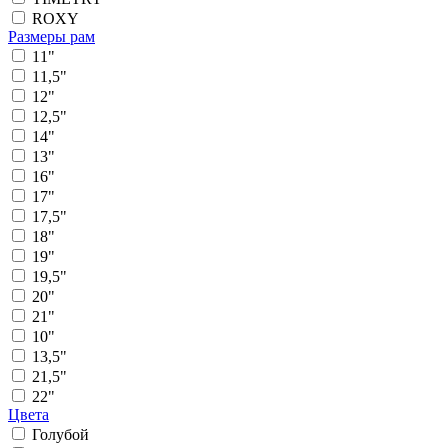
ROXY
Размеры рам
11"
11,5"
12"
12,5"
14"
13"
16"
17"
17,5"
18"
19"
19,5"
20"
21"
10"
13,5"
21,5"
22"
Цвета
Голубой