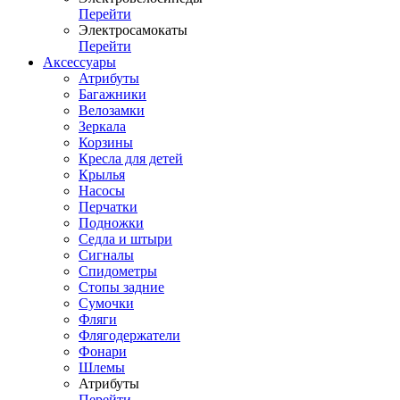
Перейти
Электросамокаты
Перейти
Аксессуары
Атрибуты
Багажники
Велозамки
Зеркала
Корзины
Кресла для детей
Крылья
Насосы
Перчатки
Подножки
Седла и штыри
Сигналы
Спидометры
Стопы задние
Сумочки
Фляги
Флягодержатели
Фонари
Шлемы
Атрибуты
Перейти