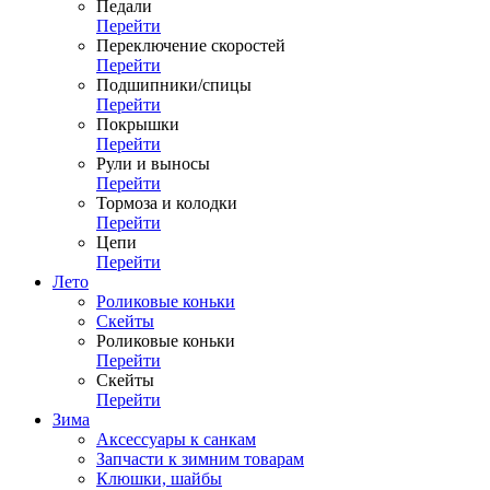
Педали
Перейти
Переключение скоростей
Перейти
Подшипники/спицы
Перейти
Покрышки
Перейти
Рули и выносы
Перейти
Тормоза и колодки
Перейти
Цепи
Перейти
Лето
Роликовые коньки
Скейты
Роликовые коньки
Перейти
Скейты
Перейти
Зима
Аксессуары к санкам
Запчасти к зимним товарам
Клюшки, шайбы