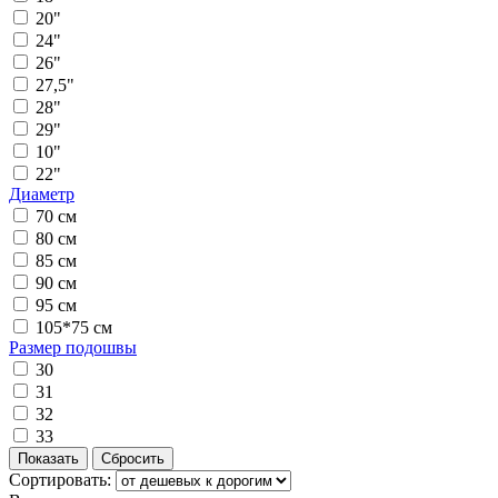
20"
24"
26"
27,5"
28"
29"
10"
22"
Диаметр
70 см
80 см
85 см
90 см
95 см
105*75 см
Размер подошвы
30
31
32
33
Сортировать: