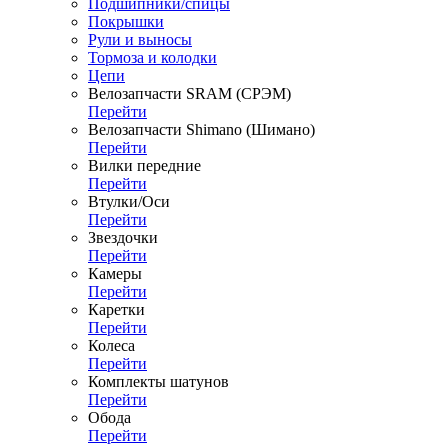
Подшипники/спицы
Покрышки
Рули и выносы
Тормоза и колодки
Цепи
Велозапчасти SRAM (СРЭМ)
Перейти
Велозапчасти Shimano (Шимано)
Перейти
Вилки передние
Перейти
Втулки/Оси
Перейти
Звездочки
Перейти
Камеры
Перейти
Каретки
Перейти
Колеса
Перейти
Комплекты шатунов
Перейти
Обода
Перейти