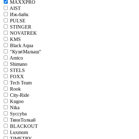
MAXXPRO
AIST
Иж-байк
PULSE
STINGER
NOVATREK
KMS
Black Aqua
"Кузя\Малыш"
Amico
Shimano
STELS
FOXX
Tech Team
Rook
City-Ride
Kugoo
Nika
Syccyba
ТяниТолкай
BLACKOUT
Luxmom
TIMETRY