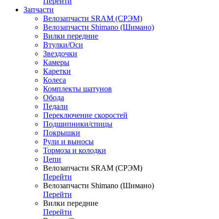
Перейти
Запчасти
Велозапчасти SRAM (СРЭМ)
Велозапчасти Shimano (Шимано)
Вилки передние
Втулки/Оси
Звездочки
Камеры
Каретки
Колеса
Комплекты шатунов
Обода
Педали
Переключение скоростей
Подшипники/спицы
Покрышки
Рули и выносы
Тормоза и колодки
Цепи
Велозапчасти SRAM (СРЭМ)
Перейти
Велозапчасти Shimano (Шимано)
Перейти
Вилки передние
Перейти