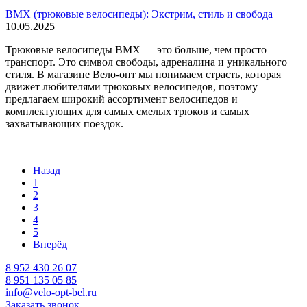
BMX (трюковые велосипеды): Экстрим, стиль и свобода
10.05.2025
Трюковые велосипеды BMX — это больше, чем просто
транспорт. Это символ свободы, адреналина и уникального
стиля. В магазине Вело-опт мы понимаем страсть, которая
движет любителями трюковых велосипедов, поэтому
предлагаем широкий ассортимент велосипедов и
комплектующих для самых смелых трюков и самых
захватывающих поездок.
Назад
1
2
3
4
5
Вперёд
8 952 430 26 07
8 951 135 05 85
info@velo-opt-bel.ru
Заказать звонок