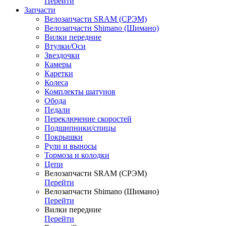
Перейти
Запчасти
Велозапчасти SRAM (СРЭМ)
Велозапчасти Shimano (Шимано)
Вилки передние
Втулки/Оси
Звездочки
Камеры
Каретки
Колеса
Комплекты шатунов
Обода
Педали
Переключение скоростей
Подшипники/спицы
Покрышки
Рули и выносы
Тормоза и колодки
Цепи
Велозапчасти SRAM (СРЭМ)
Перейти
Велозапчасти Shimano (Шимано)
Перейти
Вилки передние
Перейти