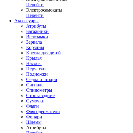
Перейти
Электросамокаты
Перейти
Аксессуары
Атрибуты
Багажники
Велозамки
Зеркала
Корзины
Кресла для детей
Крылья
Насосы
Перчатки
Подножки
Седла и штыри
Сигналы
Спидометры
Стопы задние
Сумочки
Фляги
Флягодержатели
Фонари
Шлемы
Атрибуты
Перейти