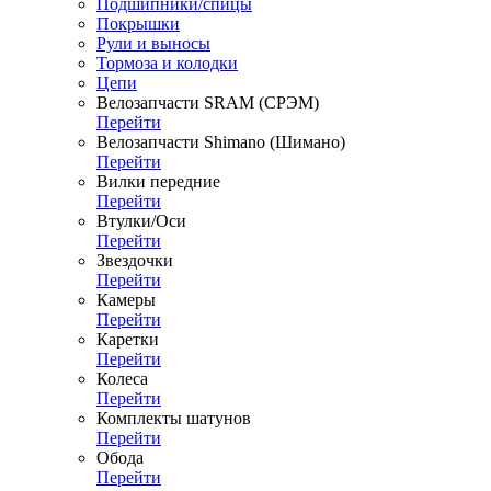
Подшипники/спицы
Покрышки
Рули и выносы
Тормоза и колодки
Цепи
Велозапчасти SRAM (СРЭМ)
Перейти
Велозапчасти Shimano (Шимано)
Перейти
Вилки передние
Перейти
Втулки/Оси
Перейти
Звездочки
Перейти
Камеры
Перейти
Каретки
Перейти
Колеса
Перейти
Комплекты шатунов
Перейти
Обода
Перейти