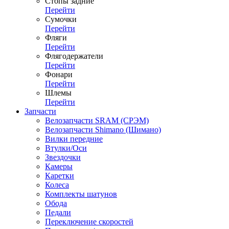
Стопы задние
Перейти
Сумочки
Перейти
Фляги
Перейти
Флягодержатели
Перейти
Фонари
Перейти
Шлемы
Перейти
Запчасти
Велозапчасти SRAM (СРЭМ)
Велозапчасти Shimano (Шимано)
Вилки передние
Втулки/Оси
Звездочки
Камеры
Каретки
Колеса
Комплекты шатунов
Обода
Педали
Переключение скоростей