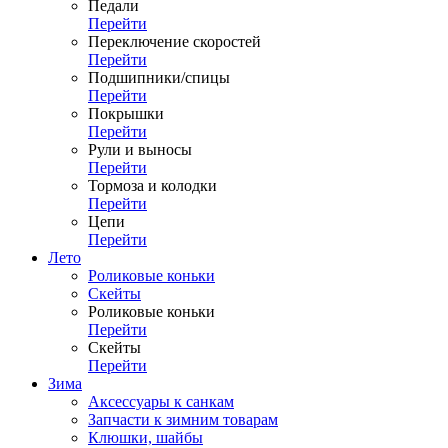
Педали
Перейти
Переключение скоростей
Перейти
Подшипники/спицы
Перейти
Покрышки
Перейти
Рули и выносы
Перейти
Тормоза и колодки
Перейти
Цепи
Перейти
Лето
Роликовые коньки
Скейты
Роликовые коньки
Перейти
Скейты
Перейти
Зима
Аксессуары к санкам
Запчасти к зимним товарам
Клюшки, шайбы