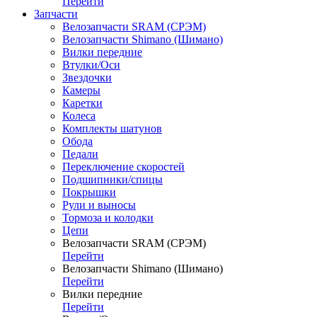
Перейти
Запчасти
Велозапчасти SRAM (СРЭМ)
Велозапчасти Shimano (Шимано)
Вилки передние
Втулки/Оси
Звездочки
Камеры
Каретки
Колеса
Комплекты шатунов
Обода
Педали
Переключение скоростей
Подшипники/спицы
Покрышки
Рули и выносы
Тормоза и колодки
Цепи
Велозапчасти SRAM (СРЭМ)
Перейти
Велозапчасти Shimano (Шимано)
Перейти
Вилки передние
Перейти