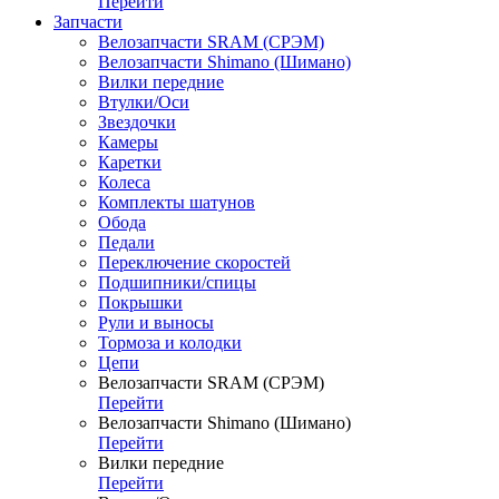
Перейти
Запчасти
Велозапчасти SRAM (СРЭМ)
Велозапчасти Shimano (Шимано)
Вилки передние
Втулки/Оси
Звездочки
Камеры
Каретки
Колеса
Комплекты шатунов
Обода
Педали
Переключение скоростей
Подшипники/спицы
Покрышки
Рули и выносы
Тормоза и колодки
Цепи
Велозапчасти SRAM (СРЭМ)
Перейти
Велозапчасти Shimano (Шимано)
Перейти
Вилки передние
Перейти