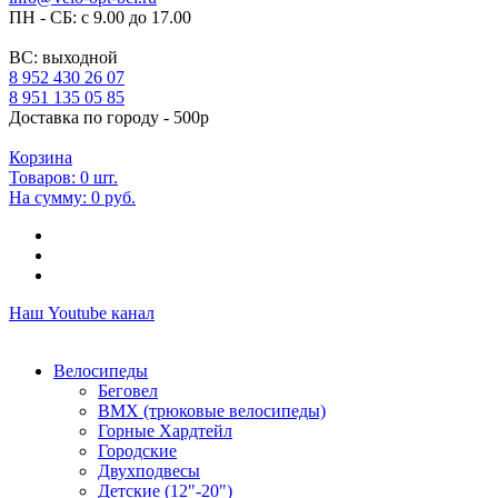
ПН - СБ: с 9.00 до 17.00
ВС: выходной
8 952 430 26 07
8 951 135 05 85
Доставка по городу - 500р
Корзина
Товаров:
0
шт.
На сумму:
0 руб.
Наш Youtube канал
Велосипеды
Беговел
ВМХ (трюковые велосипеды)
Горные Хардтейл
Городские
Двухподвесы
Детские (12"-20")