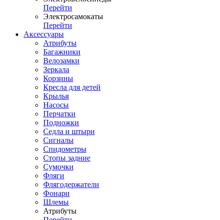
Перейти
Электросамокаты
Перейти
Аксессуары
Атрибуты
Багажники
Велозамки
Зеркала
Корзины
Кресла для детей
Крылья
Насосы
Перчатки
Подножки
Седла и штыри
Сигналы
Спидометры
Стопы задние
Сумочки
Фляги
Флягодержатели
Фонари
Шлемы
Атрибуты
Перейти