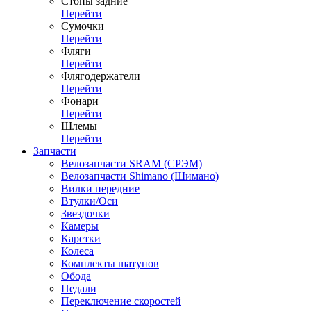
Стопы задние
Перейти
Сумочки
Перейти
Фляги
Перейти
Флягодержатели
Перейти
Фонари
Перейти
Шлемы
Перейти
Запчасти
Велозапчасти SRAM (СРЭМ)
Велозапчасти Shimano (Шимано)
Вилки передние
Втулки/Оси
Звездочки
Камеры
Каретки
Колеса
Комплекты шатунов
Обода
Педали
Переключение скоростей