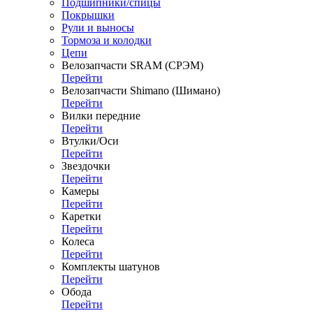
Подшипники/спицы
Покрышки
Рули и выносы
Тормоза и колодки
Цепи
Велозапчасти SRAM (СРЭМ)
Перейти
Велозапчасти Shimano (Шимано)
Перейти
Вилки передние
Перейти
Втулки/Оси
Перейти
Звездочки
Перейти
Камеры
Перейти
Каретки
Перейти
Колеса
Перейти
Комплекты шатунов
Перейти
Обода
Перейти