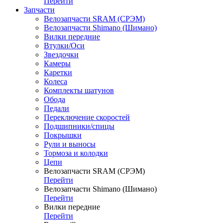
Перейти
Запчасти
Велозапчасти SRAM (СРЭМ)
Велозапчасти Shimano (Шимано)
Вилки передние
Втулки/Оси
Звездочки
Камеры
Каретки
Колеса
Комплекты шатунов
Обода
Педали
Переключение скоростей
Подшипники/спицы
Покрышки
Рули и выносы
Тормоза и колодки
Цепи
Велозапчасти SRAM (СРЭМ)
Перейти
Велозапчасти Shimano (Шимано)
Перейти
Вилки передние
Перейти