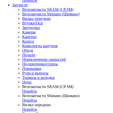
Перейти
Запчасти
Велозапчасти SRAM (СРЭМ)
Велозапчасти Shimano (Шимано)
Вилки передние
Втулки/Оси
Звездочки
Камеры
Каретки
Колеса
Комплекты шатунов
Обода
Педали
Переключение скоростей
Подшипники/спицы
Покрышки
Рули и выносы
Тормоза и колодки
Цепи
Велозапчасти SRAM (СРЭМ)
Перейти
Велозапчасти Shimano (Шимано)
Перейти
Вилки передние
Перейти