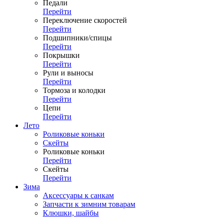
Педали
Перейти
Переключение скоростей
Перейти
Подшипники/спицы
Перейти
Покрышки
Перейти
Рули и выносы
Перейти
Тормоза и колодки
Перейти
Цепи
Перейти
Лето
Роликовые коньки
Скейты
Роликовые коньки
Перейти
Скейты
Перейти
Зима
Аксессуары к санкам
Запчасти к зимним товарам
Клюшки, шайбы