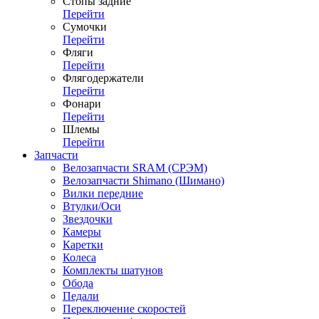
Стопы задние
Перейти
Сумочки
Перейти
Фляги
Перейти
Флягодержатели
Перейти
Фонари
Перейти
Шлемы
Перейти
Запчасти
Велозапчасти SRAM (СРЭМ)
Велозапчасти Shimano (Шимано)
Вилки передние
Втулки/Оси
Звездочки
Камеры
Каретки
Колеса
Комплекты шатунов
Обода
Педали
Переключение скоростей