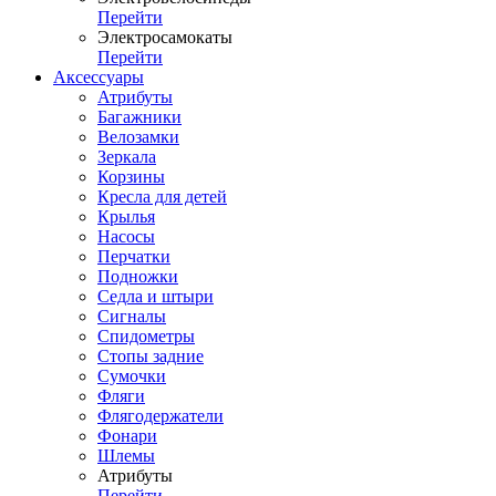
Перейти
Электросамокаты
Перейти
Аксессуары
Атрибуты
Багажники
Велозамки
Зеркала
Корзины
Кресла для детей
Крылья
Насосы
Перчатки
Подножки
Седла и штыри
Сигналы
Спидометры
Стопы задние
Сумочки
Фляги
Флягодержатели
Фонари
Шлемы
Атрибуты
Перейти