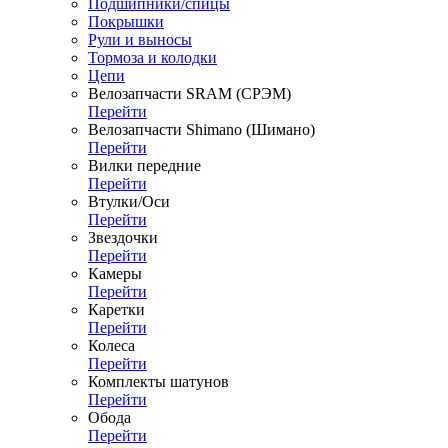
Подшипники/спицы
Покрышки
Рули и выносы
Тормоза и колодки
Цепи
Велозапчасти SRAM (СРЭМ)
Перейти
Велозапчасти Shimano (Шимано)
Перейти
Вилки передние
Перейти
Втулки/Оси
Перейти
Звездочки
Перейти
Камеры
Перейти
Каретки
Перейти
Колеса
Перейти
Комплекты шатунов
Перейти
Обода
Перейти