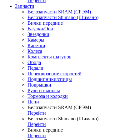
Перейти
Запчасти
Велозапчасти SRAM (СРЭМ)
Велозапчасти Shimano (Шимано)
Вилки передние
Втулки/Оси
Звездочки
Камеры
Каретки
Колеса
Комплекты шатунов
Обода
Педали
Переключение скоростей
Подшипники/спицы
Покрышки
Рули и выносы
Тормоза и колодки
Цепи
Велозапчасти SRAM (СРЭМ)
Перейти
Велозапчасти Shimano (Шимано)
Перейти
Вилки передние
Перейти