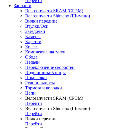
Перейти
Запчасти
Велозапчасти SRAM (СРЭМ)
Велозапчасти Shimano (Шимано)
Вилки передние
Втулки/Оси
Звездочки
Камеры
Каретки
Колеса
Комплекты шатунов
Обода
Педали
Переключение скоростей
Подшипники/спицы
Покрышки
Рули и выносы
Тормоза и колодки
Цепи
Велозапчасти SRAM (СРЭМ)
Перейти
Велозапчасти Shimano (Шимано)
Перейти
Вилки передние
Перейти