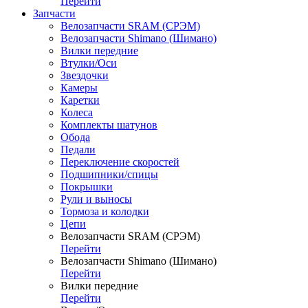
Перейти
Запчасти
Велозапчасти SRAM (СРЭМ)
Велозапчасти Shimano (Шимано)
Вилки передние
Втулки/Оси
Звездочки
Камеры
Каретки
Колеса
Комплекты шатунов
Обода
Педали
Переключение скоростей
Подшипники/спицы
Покрышки
Рули и выносы
Тормоза и колодки
Цепи
Велозапчасти SRAM (СРЭМ)
Перейти
Велозапчасти Shimano (Шимано)
Перейти
Вилки передние
Перейти