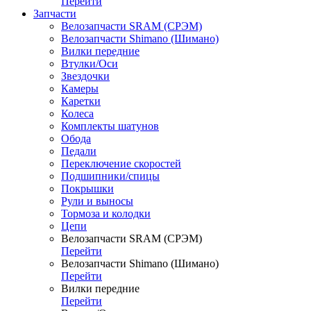
Перейти
Запчасти
Велозапчасти SRAM (СРЭМ)
Велозапчасти Shimano (Шимано)
Вилки передние
Втулки/Оси
Звездочки
Камеры
Каретки
Колеса
Комплекты шатунов
Обода
Педали
Переключение скоростей
Подшипники/спицы
Покрышки
Рули и выносы
Тормоза и колодки
Цепи
Велозапчасти SRAM (СРЭМ)
Перейти
Велозапчасти Shimano (Шимано)
Перейти
Вилки передние
Перейти