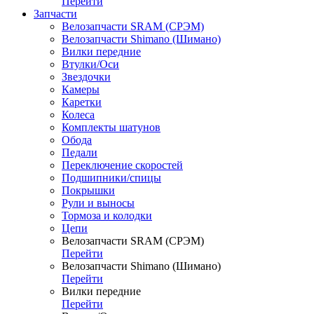
Перейти
Запчасти
Велозапчасти SRAM (СРЭМ)
Велозапчасти Shimano (Шимано)
Вилки передние
Втулки/Оси
Звездочки
Камеры
Каретки
Колеса
Комплекты шатунов
Обода
Педали
Переключение скоростей
Подшипники/спицы
Покрышки
Рули и выносы
Тормоза и колодки
Цепи
Велозапчасти SRAM (СРЭМ)
Перейти
Велозапчасти Shimano (Шимано)
Перейти
Вилки передние
Перейти