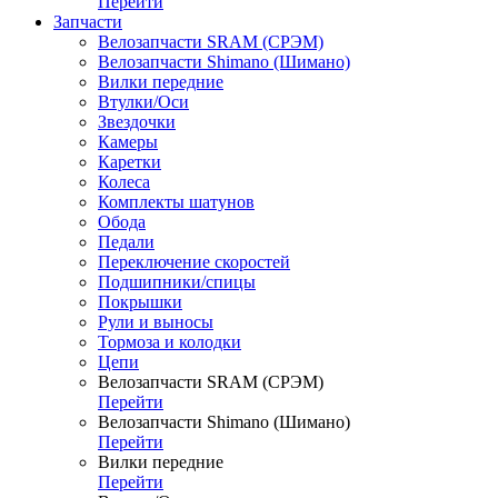
Перейти
Запчасти
Велозапчасти SRAM (СРЭМ)
Велозапчасти Shimano (Шимано)
Вилки передние
Втулки/Оси
Звездочки
Камеры
Каретки
Колеса
Комплекты шатунов
Обода
Педали
Переключение скоростей
Подшипники/спицы
Покрышки
Рули и выносы
Тормоза и колодки
Цепи
Велозапчасти SRAM (СРЭМ)
Перейти
Велозапчасти Shimano (Шимано)
Перейти
Вилки передние
Перейти