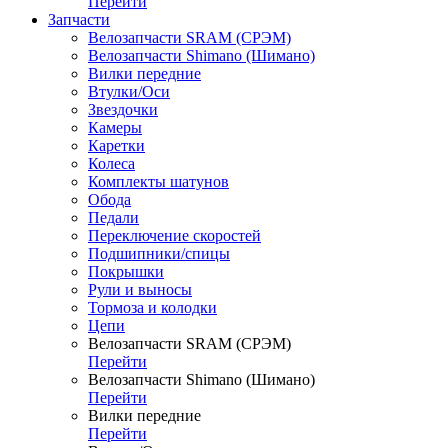
Перейти
Запчасти
Велозапчасти SRAM (СРЭМ)
Велозапчасти Shimano (Шимано)
Вилки передние
Втулки/Оси
Звездочки
Камеры
Каретки
Колеса
Комплекты шатунов
Обода
Педали
Переключение скоростей
Подшипники/спицы
Покрышки
Рули и выносы
Тормоза и колодки
Цепи
Велозапчасти SRAM (СРЭМ)
Перейти
Велозапчасти Shimano (Шимано)
Перейти
Вилки передние
Перейти